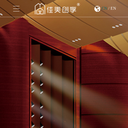
CN
/
EN