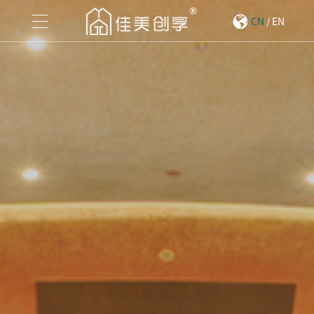
CN
/
EN