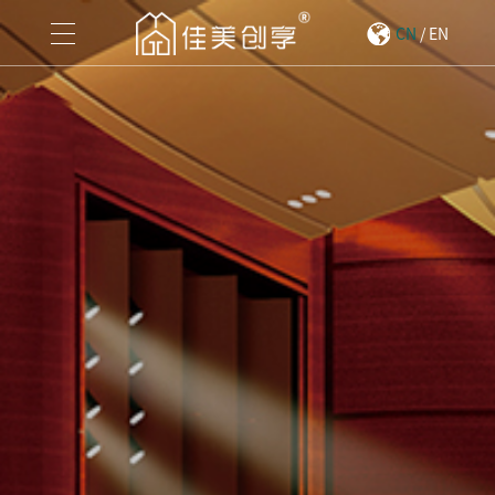
CN
/
EN