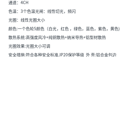
通道：4CH
色温：3个色温光闸：线性切光，频闪
光圈：线性光圈大小
颜色:一个色轮5颜色（白光，红色 ，绿色，蓝色，紫色，黄色)
散热系统:高强度风冷+纯铜散热+纳米导热+铝型材散热
光圈效果:光圈大小可调
安全措施:符合各种安全标准,IP20保护等级 外 壳:铝合金包边
航空箱重量：25KG
灯净重量：20KG
灯架重量：4.5KG
毛重:50KG
纸箱尺寸：96*37*47CM
航空箱尺寸：86*54*62CM
备注：产品设备不定期升级，参数更新不另行通知。