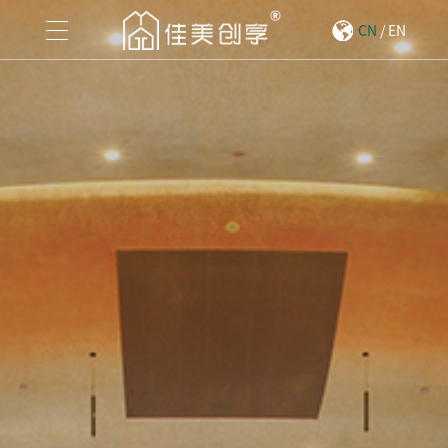
CN
/
EN